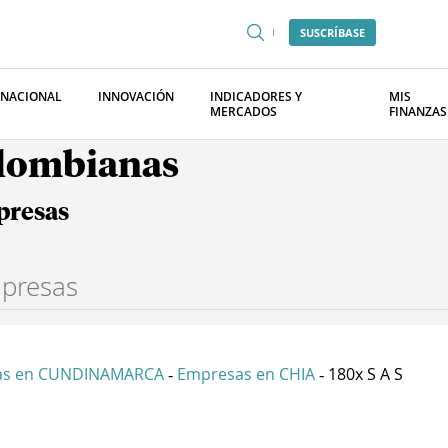
SUSCRÍBASE
RNACIONAL
INNOVACIÓN
INDICADORES Y
MIS
MERCADOS
FINANZAS
olombianas
presas
as en CUNDINAMARCA
Empresas en CHIA
180x S A S
-
-