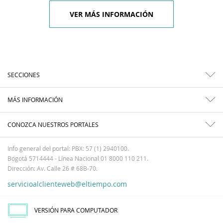
VER MÁS INFORMACIÓN
SECCIONES
MÁS INFORMACIÓN
CONOZCA NUESTROS PORTALES
Info general del portal: PBX: 57 (1) 2940100.
Bogotá 5714444 - Línea Nacional 01 8000 110 211.
Dirección: Av. Calle 26 # 68B-70.
servicioalclienteweb@eltiempo.com
VERSIÓN PARA COMPUTADOR