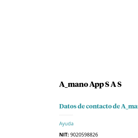
A_mano App S A S
Datos de contacto de A_ma
Ayuda
NIT:
9020598826