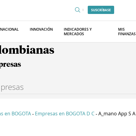
SUSCRÍBASE
RNACIONAL
INNOVACIÓN
INDICADORES Y
MIS
MERCADOS
FINANZAS
olombianas
presas
as en BOGOTA
Empresas en BOGOTA D C
A_mano App S A
-
-