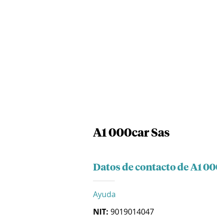
A1 000car Sas
Datos de contacto de A1 00
Ayuda
NIT:
9019014047