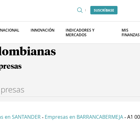
SUSCRÍBASE
RNACIONAL
INNOVACIÓN
INDICADORES Y
MIS
MERCADOS
FINANZAS
olombianas
presas
as en SANTANDER
Empresas en BARRANCABERMEJA
A1 00
-
-