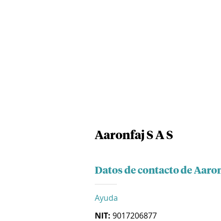
Aaronfaj S A S
Datos de contacto de Aaron
Ayuda
NIT:
9017206877