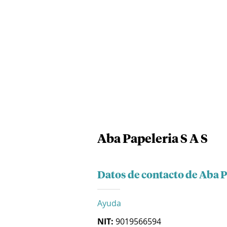
Aba Papeleria S A S
Datos de contacto de Aba P
Ayuda
NIT:
9019566594