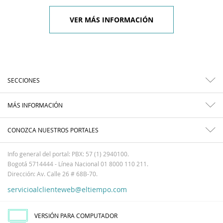
VER MÁS INFORMACIÓN
SECCIONES
MÁS INFORMACIÓN
CONOZCA NUESTROS PORTALES
Info general del portal: PBX: 57 (1) 2940100.
Bogotá 5714444 - Línea Nacional 01 8000 110 211.
Dirección: Av. Calle 26 # 68B-70.
servicioalclienteweb@eltiempo.com
VERSIÓN PARA COMPUTADOR