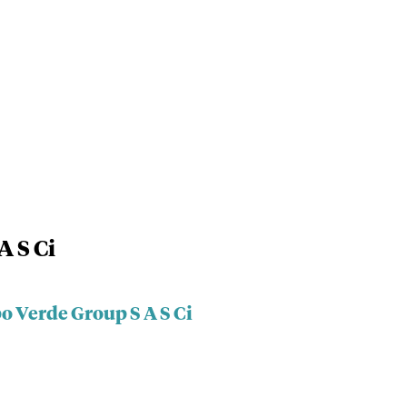
A S Ci
o Verde Group S A S Ci