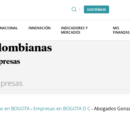
SUSCRÍBASE
RNACIONAL
INNOVACIÓN
INDICADORES Y
MIS
MERCADOS
FINANZAS
olombianas
presas
as en BOGOTA
Empresas en BOGOTA D C
Abogados Gonzal
-
-