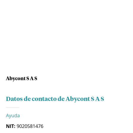
Abycont S A S
Datos de contacto de Abycont S A S
Ayuda
NIT:
9020581476