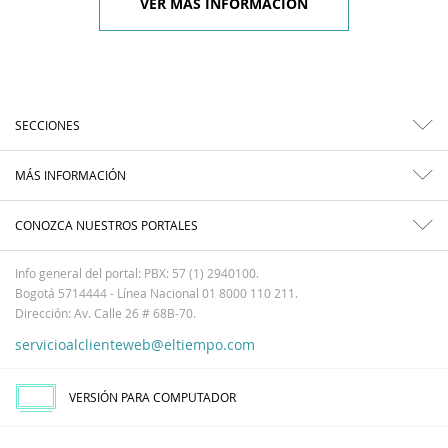
VER MÁS INFORMACIÓN
SECCIONES
MÁS INFORMACIÓN
CONOZCA NUESTROS PORTALES
Info general del portal: PBX: 57 (1) 2940100.
Bogotá 5714444 - Línea Nacional 01 8000 110 211.
Dirección: Av. Calle 26 # 68B-70.
servicioalclienteweb@eltiempo.com
VERSIÓN PARA COMPUTADOR