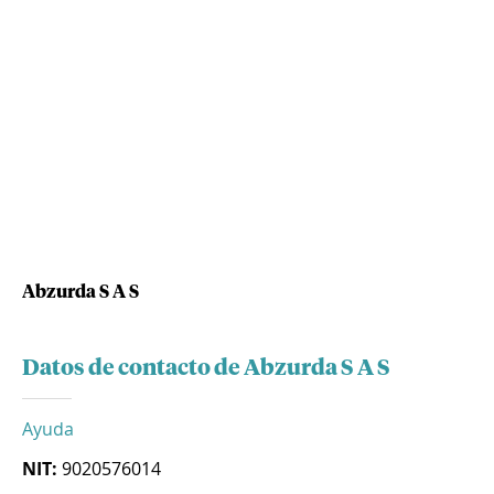
Abzurda S A S
Datos de contacto de Abzurda S A S
Ayuda
NIT:
9020576014