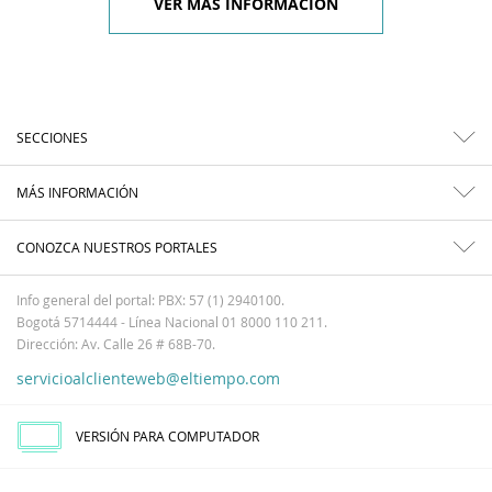
VER MÁS INFORMACIÓN
SECCIONES
MÁS INFORMACIÓN
CONOZCA NUESTROS PORTALES
Info general del portal: PBX: 57 (1) 2940100.
Bogotá 5714444 - Línea Nacional 01 8000 110 211.
Dirección: Av. Calle 26 # 68B-70.
servicioalclienteweb@eltiempo.com
VERSIÓN PARA COMPUTADOR