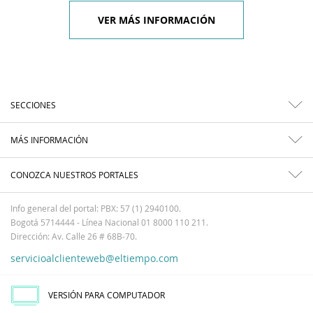
VER MÁS INFORMACIÓN
SECCIONES
MÁS INFORMACIÓN
CONOZCA NUESTROS PORTALES
Info general del portal: PBX: 57 (1) 2940100.
Bogotá 5714444 - Línea Nacional 01 8000 110 211.
Dirección: Av. Calle 26 # 68B-70.
servicioalclienteweb@eltiempo.com
VERSIÓN PARA COMPUTADOR