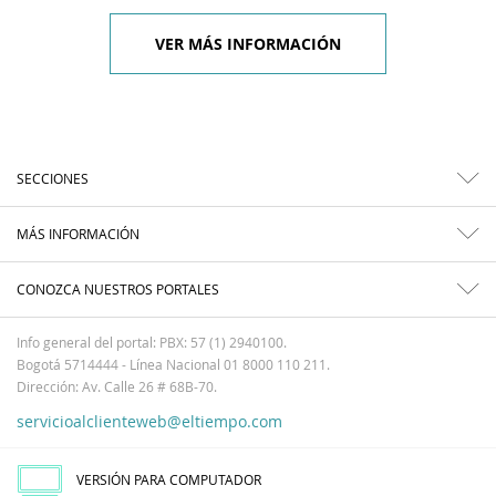
VER MÁS INFORMACIÓN
SECCIONES
MÁS INFORMACIÓN
CONOZCA NUESTROS PORTALES
Info general del portal: PBX: 57 (1) 2940100.
Bogotá 5714444 - Línea Nacional 01 8000 110 211.
Dirección: Av. Calle 26 # 68B-70.
servicioalclienteweb@eltiempo.com
VERSIÓN PARA COMPUTADOR