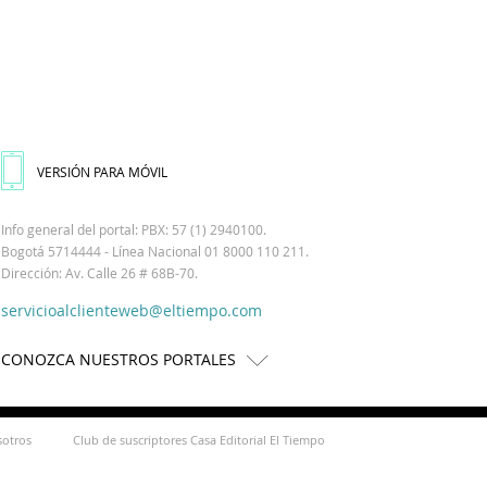
VERSIÓN PARA MÓVIL
Info general del portal: PBX: 57 (1) 2940100.
Bogotá 5714444 - Línea Nacional 01 8000 110 211.
Dirección: Av. Calle 26 # 68B-70.
servicioalclienteweb@eltiempo.com
CONOZCA NUESTROS PORTALES
sotros
Club de suscriptores Casa Editorial El Tiempo