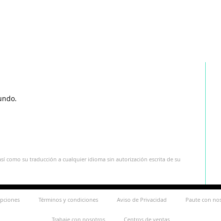
undo.
sí como su traducción a cualquier idioma sin autorización escrita de su
ipciones
Términos y condiciones
Aviso de Privacidad
Paute con no
Trabaje con nosotros
Centros de ventas