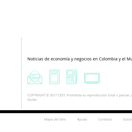
Noticias de economía y negocios en Colombia y el M
COPYRIGHT © 2017 CEET. Prohibida su reproducción total o parcial, a
titular.
Mapa del Sitio
Ayuda
Contacto
Suscr