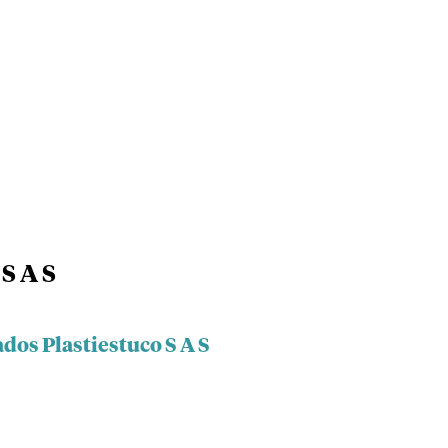
S A S
dos Plastiestuco S A S