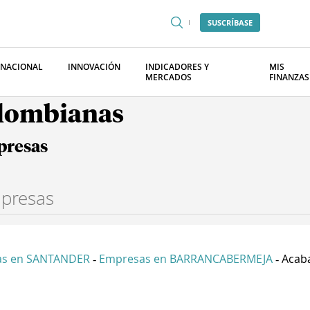
SUSCRÍBASE
RNACIONAL
INNOVACIÓN
INDICADORES Y
MIS
MERCADOS
FINANZAS
olombianas
presas
as en SANTANDER
Empresas en BARRANCABERMEJA
Acaba
-
-