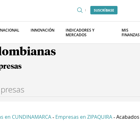
SUSCRÍBASE
RNACIONAL
INNOVACIÓN
INDICADORES Y
MIS
MERCADOS
FINANZAS
olombianas
presas
as en CUNDINAMARCA
Empresas en ZIPAQUIRA
Acabados E
-
-