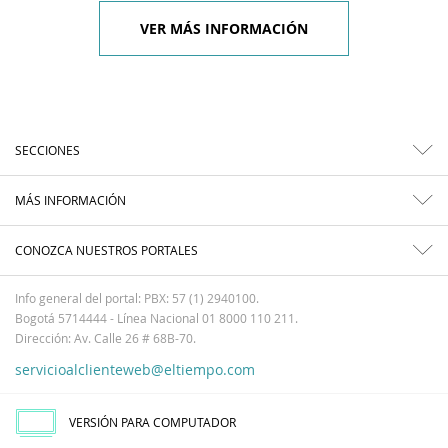
VER MÁS INFORMACIÓN
SECCIONES
MÁS INFORMACIÓN
CONOZCA NUESTROS PORTALES
Info general del portal: PBX: 57 (1) 2940100.
Bogotá 5714444 - Línea Nacional 01 8000 110 211.
Dirección: Av. Calle 26 # 68B-70.
servicioalclienteweb@eltiempo.com
VERSIÓN PARA COMPUTADOR