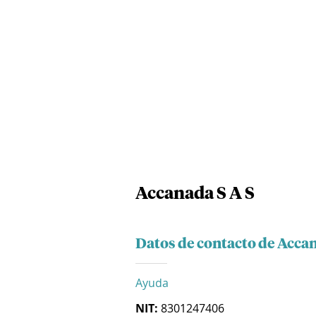
Accanada S A S
Datos de contacto de Accan
Ayuda
NIT:
8301247406