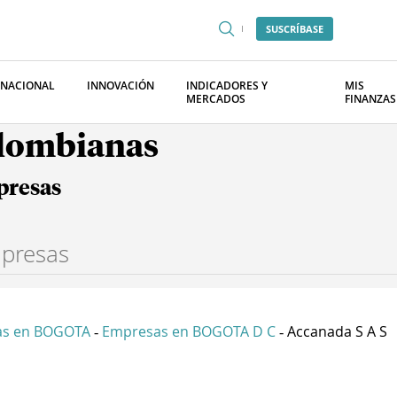
SUSCRÍBASE
RNACIONAL
INNOVACIÓN
INDICADORES Y
MIS
MERCADOS
FINANZAS
olombianas
presas
as en BOGOTA
Empresas en BOGOTA D C
Accanada S A S
-
-