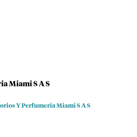
ia Miami S A S
sorios Y Perfumeria Miami S A S