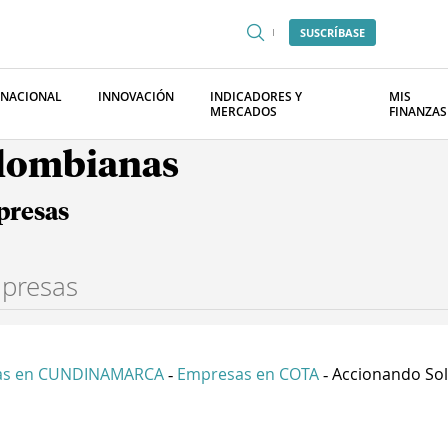
SUSCRÍBASE
RNACIONAL
INNOVACIÓN
INDICADORES Y
MIS
MERCADOS
FINANZAS
olombianas
presas
as en CUNDINAMARCA
Empresas en COTA
Accionando Solu
-
-