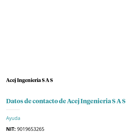
Acej Ingenieria S A S
Datos de contacto de Acej Ingenieria S A S
Ayuda
NIT:
9019653265