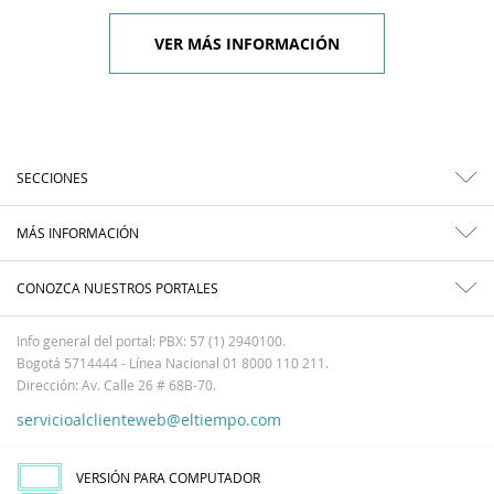
VER MÁS INFORMACIÓN
SECCIONES
MÁS INFORMACIÓN
CONOZCA NUESTROS PORTALES
Info general del portal: PBX: 57 (1) 2940100.
Bogotá 5714444 - Línea Nacional 01 8000 110 211.
Dirección: Av. Calle 26 # 68B-70.
servicioalclienteweb@eltiempo.com
VERSIÓN PARA COMPUTADOR