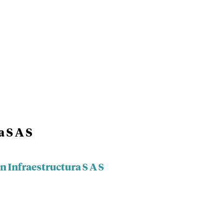
 S A S
n Infraestructura S A S