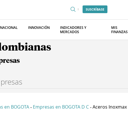
SUSCRÍBASE
RNACIONAL
INNOVACIÓN
INDICADORES Y
MIS
MERCADOS
FINANZAS
olombianas
presas
as en BOGOTA
Empresas en BOGOTA D C
Aceros Inoxmax 
-
-