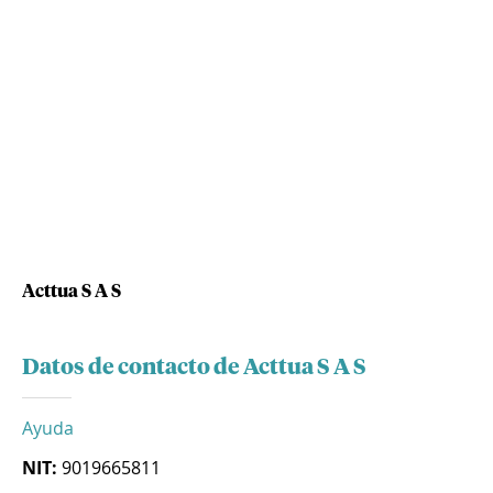
Acttua S A S
Datos de contacto de Acttua S A S
Ayuda
NIT:
9019665811