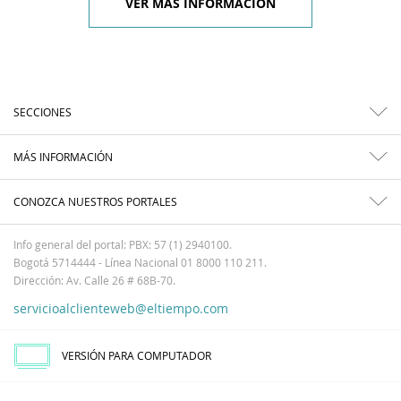
VER MÁS INFORMACIÓN
SECCIONES
MÁS INFORMACIÓN
CONOZCA NUESTROS PORTALES
Info general del portal: PBX: 57 (1) 2940100.
Bogotá 5714444 - Línea Nacional 01 8000 110 211.
Dirección: Av. Calle 26 # 68B-70.
servicioalclienteweb@eltiempo.com
VERSIÓN PARA COMPUTADOR