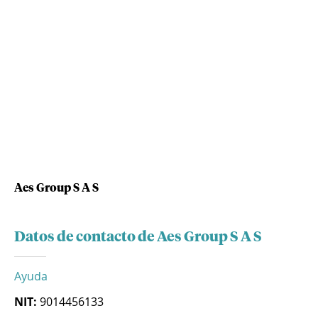
Aes Group S A S
Datos de contacto de Aes Group S A S
Ayuda
NIT:
9014456133