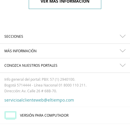
VER MÁS INFORMACIÓN
SECCIONES
MÁS INFORMACIÓN
CONOZCA NUESTROS PORTALES
Info general del portal: PBX: 57 (1) 2940100.
Bogotá 5714444 - Línea Nacional 01 8000 110 211.
Dirección: Av. Calle 26 # 68B-70.
servicioalclienteweb@eltiempo.com
VERSIÓN PARA COMPUTADOR