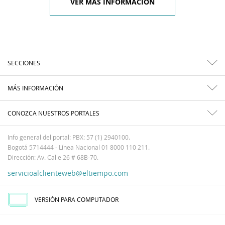
VER MÁS INFORMACIÓN
SECCIONES
MÁS INFORMACIÓN
CONOZCA NUESTROS PORTALES
Info general del portal: PBX: 57 (1) 2940100.
Bogotá 5714444 - Línea Nacional 01 8000 110 211.
Dirección: Av. Calle 26 # 68B-70.
servicioalclienteweb@eltiempo.com
VERSIÓN PARA COMPUTADOR