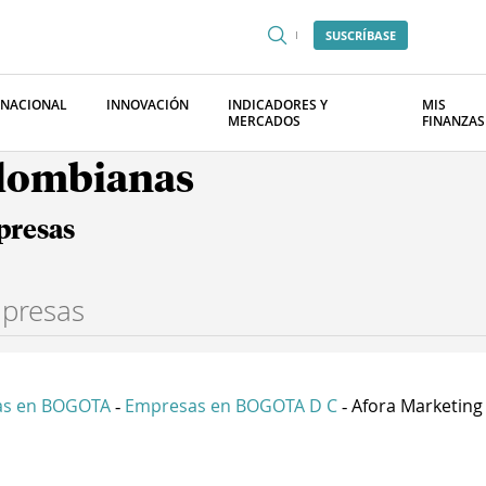
SUSCRÍBASE
RNACIONAL
INNOVACIÓN
INDICADORES Y
MIS
MERCADOS
FINANZAS
olombianas
presas
as en BOGOTA
Empresas en BOGOTA D C
Afora Marketing 
-
-