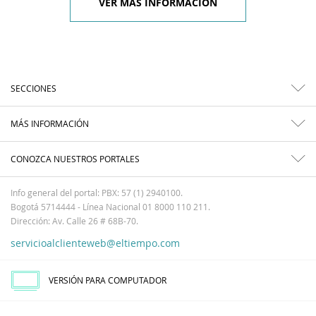
VER MÁS INFORMACIÓN
SECCIONES
MÁS INFORMACIÓN
CONOZCA NUESTROS PORTALES
Info general del portal: PBX: 57 (1) 2940100.
Bogotá 5714444 - Línea Nacional 01 8000 110 211.
Dirección: Av. Calle 26 # 68B-70.
servicioalclienteweb@eltiempo.com
VERSIÓN PARA COMPUTADOR