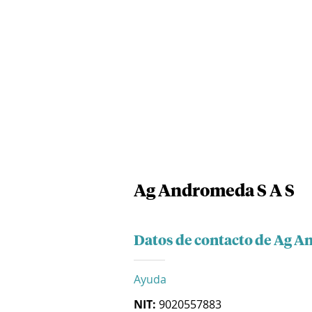
Ag Andromeda S A S
Datos de contacto de Ag A
Ayuda
NIT:
9020557883