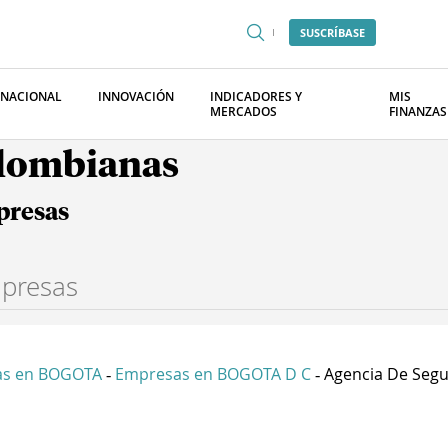
SUSCRÍBASE
RNACIONAL
INNOVACIÓN
INDICADORES Y
MIS
MERCADOS
FINANZAS
olombianas
presas
as en BOGOTA
Empresas en BOGOTA D C
Agencia De Segur
-
-