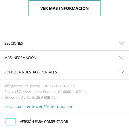
VER MÁS INFORMACIÓN
SECCIONES
MÁS INFORMACIÓN
CONOZCA NUESTROS PORTALES
Info general del portal: PBX: 57 (1) 2940100.
Bogotá 5714444 - Línea Nacional 01 8000 110 211.
Dirección: Av. Calle 26 # 68B-70.
servicioalclienteweb@eltiempo.com
VERSIÓN PARA COMPUTADOR