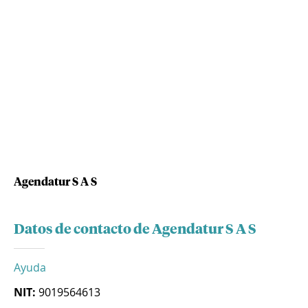
Agendatur S A S
Datos de contacto de Agendatur S A S
Ayuda
NIT:
9019564613