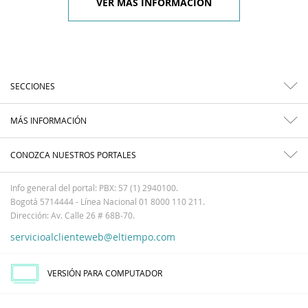
VER MÁS INFORMACIÓN
SECCIONES
MÁS INFORMACIÓN
CONOZCA NUESTROS PORTALES
Info general del portal: PBX: 57 (1) 2940100.
Bogotá 5714444 - Línea Nacional 01 8000 110 211.
Dirección: Av. Calle 26 # 68B-70.
servicioalclienteweb@eltiempo.com
VERSIÓN PARA COMPUTADOR