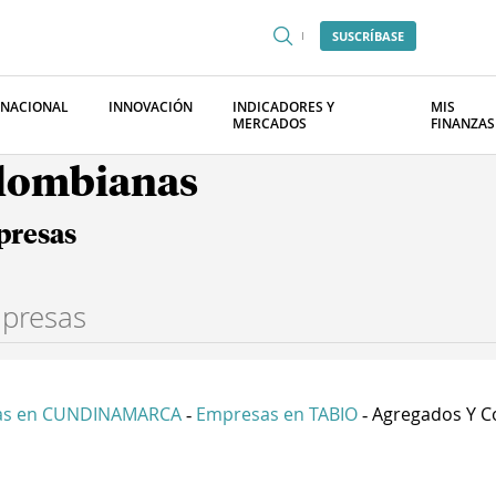
SUSCRÍBASE
RNACIONAL
INNOVACIÓN
INDICADORES Y
MIS
MERCADOS
FINANZAS
olombianas
presas
as en CUNDINAMARCA
Empresas en TABIO
Agregados Y Co
-
-