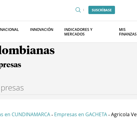
SUSCRÍBASE
RNACIONAL
INNOVACIÓN
INDICADORES Y
MIS
MERCADOS
FINANZAS
olombianas
presas
as en CUNDINAMARCA
Empresas en GACHETA
Agricola Vet
-
-