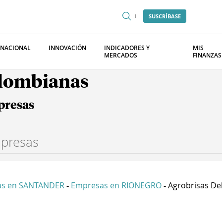
SUSCRÍBASE
RNACIONAL
INNOVACIÓN
INDICADORES Y
MIS
MERCADOS
FINANZAS
olombianas
presas
as en SANTANDER
Empresas en RIONEGRO
Agrobrisas Del 
-
-