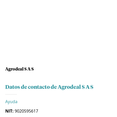
Agrodeal S A S
Datos de contacto de Agrodeal S A S
Ayuda
NIT:
9020595617