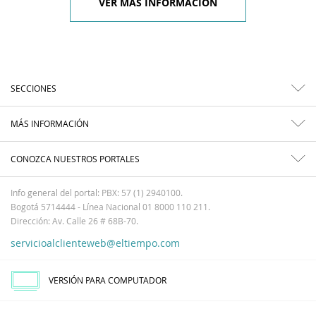
VER MÁS INFORMACIÓN
SECCIONES
MÁS INFORMACIÓN
CONOZCA NUESTROS PORTALES
Info general del portal: PBX: 57 (1) 2940100.
Bogotá 5714444 - Línea Nacional 01 8000 110 211.
Dirección: Av. Calle 26 # 68B-70.
servicioalclienteweb@eltiempo.com
VERSIÓN PARA COMPUTADOR