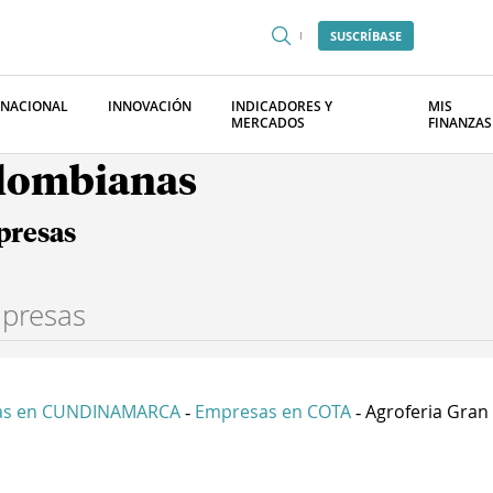
SUSCRÍBASE
RNACIONAL
INNOVACIÓN
INDICADORES Y
MIS
MERCADOS
FINANZAS
olombianas
presas
as en CUNDINAMARCA
Empresas en COTA
Agroferia Gran P
-
-