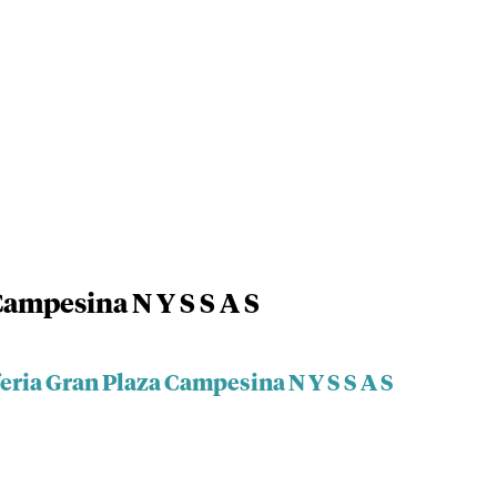
Campesina N Y S S A S
eria Gran Plaza Campesina N Y S S A S