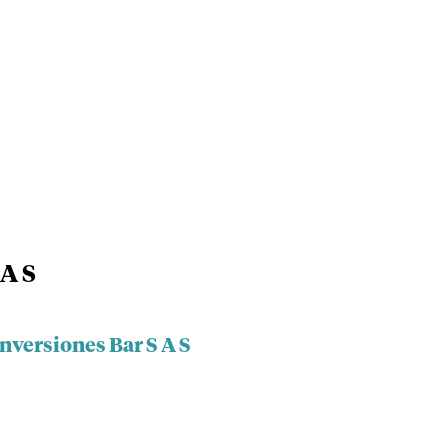
 A S
nversiones Bar S A S