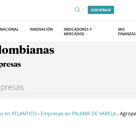
SUSCRÍBASE
RNACIONAL
INNOVACIÓN
INDICADORES Y
MIS
MERCADOS
FINANZAS
olombianas
presas
s en ATLANTICO
Empresas en PALMAR DE VARELA
Agropec
-
-