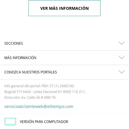
VER MÁS INFORMACIÓN
SECCIONES
MÁS INFORMACIÓN
CONOZCA NUESTROS PORTALES
Info general del portal: PBX: 57 (1) 2940100.
Bogotá 5714444 - Línea Nacional 01 8000 110 211.
Dirección: Av. Calle 26 # 68B-70.
servicioalclienteweb@eltiempo.com
VERSIÓN PARA COMPUTADOR