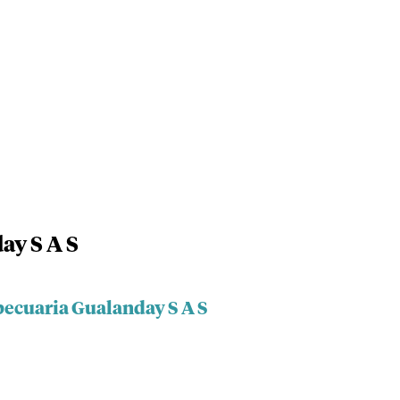
ay S A S
pecuaria Gualanday S A S