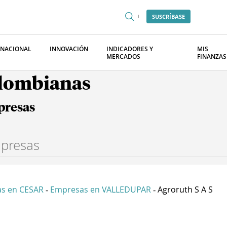
SUSCRÍBASE
RNACIONAL
INNOVACIÓN
INDICADORES Y
MIS
MERCADOS
FINANZAS
olombianas
presas
s en CESAR
Empresas en VALLEDUPAR
Agroruth S A S
-
-