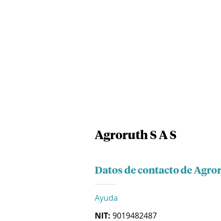
Agroruth S A S
Datos de contacto de Agror
Ayuda
NIT:
9019482487