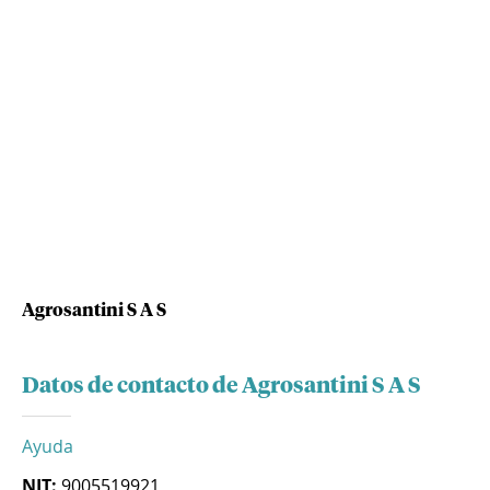
Agrosantini S A S
Datos de contacto de Agrosantini S A S
Ayuda
NIT:
9005519921