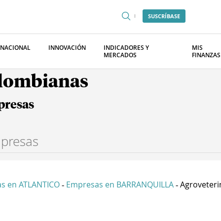
SUSCRÍBASE
RNACIONAL
INNOVACIÓN
INDICADORES Y
MIS
MERCADOS
FINANZAS
olombianas
presas
s en ATLANTICO
Empresas en BARRANQUILLA
Agroveterin
-
-