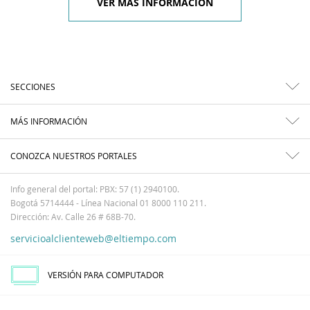
VER MÁS INFORMACIÓN
SECCIONES
MÁS INFORMACIÓN
CONOZCA NUESTROS PORTALES
Info general del portal: PBX: 57 (1) 2940100.
Bogotá 5714444 - Línea Nacional 01 8000 110 211.
Dirección: Av. Calle 26 # 68B-70.
servicioalclienteweb@eltiempo.com
VERSIÓN PARA COMPUTADOR