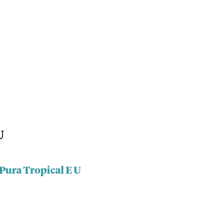
U
Pura Tropical E U