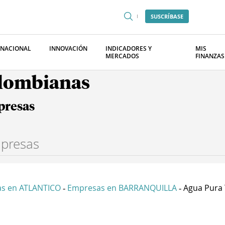
SUSCRÍBASE
RNACIONAL
INNOVACIÓN
INDICADORES Y
MIS
MERCADOS
FINANZAS
olombianas
presas
s en ATLANTICO
Empresas en BARRANQUILLA
Agua Pura T
-
-