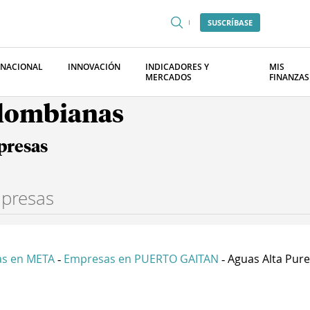
SUSCRÍBASE
RNACIONAL
INNOVACIÓN
INDICADORES Y
MIS
MERCADOS
FINANZAS
olombianas
presas
s en META
Empresas en PUERTO GAITAN
Aguas Alta Purez
-
-