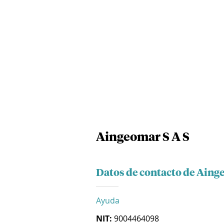
Aingeomar S A S
Datos de contacto de Aing
Ayuda
NIT:
9004464098