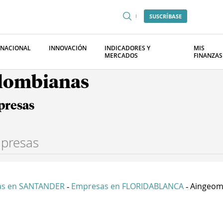
SUSCRÍBASE
RNACIONAL
INNOVACIÓN
INDICADORES Y
MIS
MERCADOS
FINANZAS
olombianas
presas
as en SANTANDER
Empresas en FLORIDABLANCA
Aingeoma
-
-