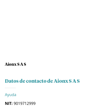
Aionx S A S
Datos de contacto de Aionx S A S
Ayuda
NIT:
9019712999